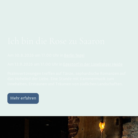
Ich bin die Rose zu Saaron
Am 30.8.2026 um 17.00 Uhr in
Berlin Tegel
Am 13.9.2026 um 17.00 Uhr in
Egestorf in der Lüneburger Heide
Psalmvertonungen treffen auf Tänze, sephardische Romanzen auf
das Hohelied der Liebe. Eine Stunde mit Kammermusik zum
Innehalten, Erstaunen und Träumen von südlichen Landschaften.
Mehr erfahren