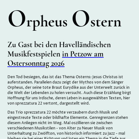
O
O
rpheus
stern
Zu Gast bei den Havelländischen
Musikfestspielen
in Petzow am
Ostersonntag 2026
Den Tod besiegen, das ist das Thema Osterns: Jesus Christus ist
auferstanden. Parallelen dazu zeigt der Mythos von dem Sänger
Orpheus, der seine tote Braut Eurydike aus der Unterwelt zurück in
die Welt der Lebenden zu holen versucht. Auch diese Erzählung birgt
Hoffnung für uns Irdische, deren Leben in ausgewählten Texten, hier
von sprezzatura 22 vertont, dargestellt wird.
Das Trio sprezzatura 22 möchte verzaubern durch Musik und
eingestreute Texte oder bildhafte Elemente. Genregrenzen stehen
diesem Anliegen nicht im Weg. Mal oszillieren sie zwischen
verschiedenen Musikstilen - von Alter zu Neuer Musik von
Unterhaltung zu Zwölfton, von historisch informiert zu Jazz - mal
bleiben sie bei einer Richtung und loten ein Thema in die Tiefe aus.