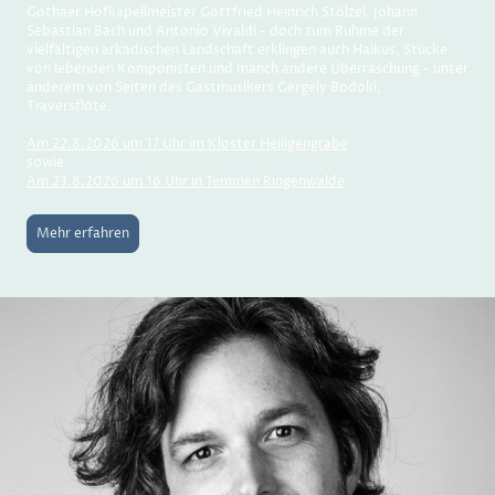
Gothaer Hofkapellmeister Gottfried Heinrich Stölzel, Johann
Sebastian Bach und Antonio Vivaldi - doch zum Ruhme der
vielfältigen arkadischen Landschaft erklingen auch Haikus, Stücke
von lebenden Komponisten und manch andere Überraschung - unter
anderem von Seiten des Gastmusikers Gergely Bodoki,
Traversflöte.
Am 22.8.2026 um 17 Uhr im Kloster Heiligengrabe
sowie
Am 23.8.2026 um 16 Uhr in Temmen Ringenwalde
Mehr erfahren